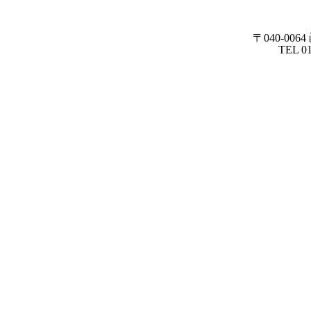
〒040-0064
TEL 0138