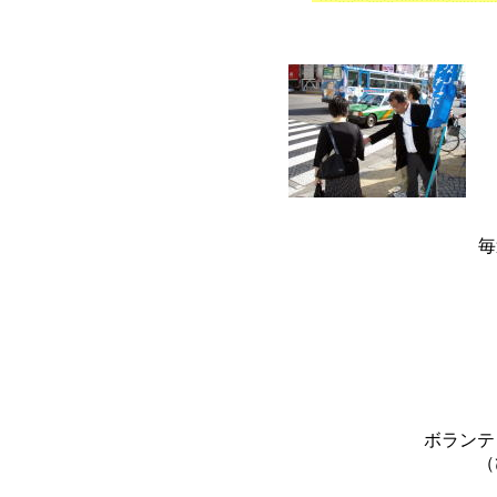
毎
ボランテ
（ひと