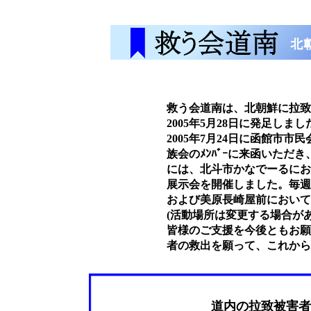
救う会道南は、北朝鮮に拉致
2005年5月28日に発足しまし
2005年7月24日に函館市
族会のﾒﾝﾊﾞｰに来函いただき
には、北斗市かなでーるにお
展示会を開催しました。毎週
および美原長崎屋前において
(活動場所は変更する場合があ
皆様のご支援を今後ともお願
者の救出を願って、これから
道内の拉致被害者