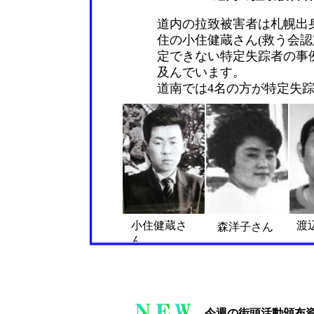
道内の拉致被害者は札幌出身
住の小住健蔵さん(救う会認
定できない特定失踪者の事例が
及んでいます。
道南では4名の方が特定失
小住健蔵さ
渡
森洋子さん
ん
今週の街頭活動頒布資料で